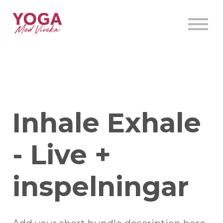
INSPIRATION
KALENDER
ONLINE
SKAPA KONTO
Inhale Exhale
LOGGA IN
- Live +
inspelningar