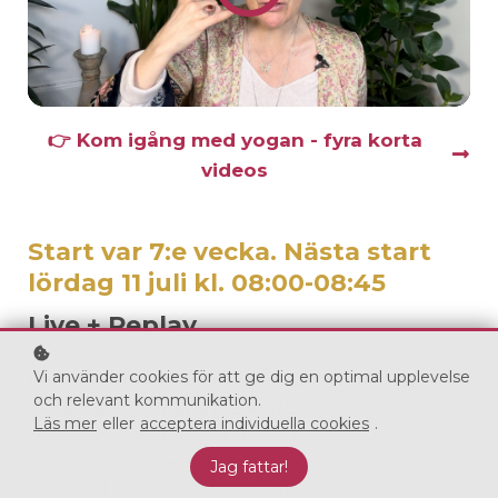
👉 Kom igång med yogan - fyra korta
videos
Start var 7:e vecka. Nästa start
lördag 11 juli kl. 08:00-08:45
Live + Replay
Vi använder cookies för att ge dig en optimal upplevelse
Integrera meditation i din vardag och upplev
och relevant kommunikation.
dess transformerande kraft.
Läs mer
eller
acceptera individuella cookies
.
Under 4o dagar följs vi åt och mediterar
tillsammans. Livesändning dag 1, halvvägs på
Jag fattar!
resan och vår sista dag tillsammans.