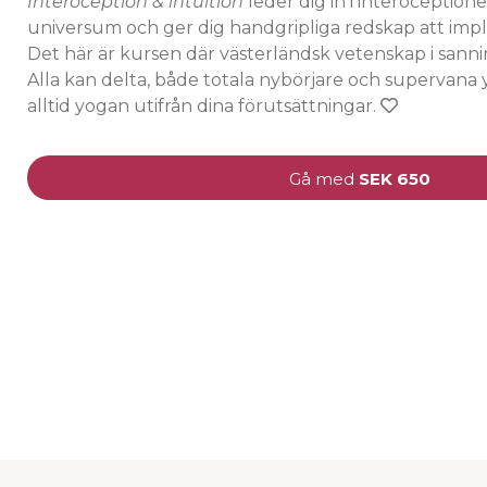
Interoception & intuition
leder dig in i interoceptione
universum och ger dig handgripliga redskap att impl
Det här är kursen där västerländsk vetenskap i sann
Alla kan delta, både totala nybörjare och supervana
alltid yogan utifrån dina förutsättningar.
Gå med
SEK 650