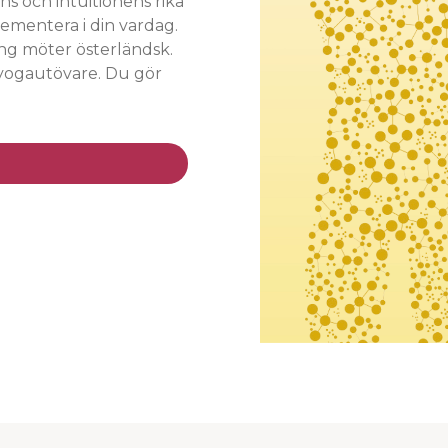
ns och intuitionens rika
ementera i din vardag.
ing möter österländsk.
 yogautövare. Du gör